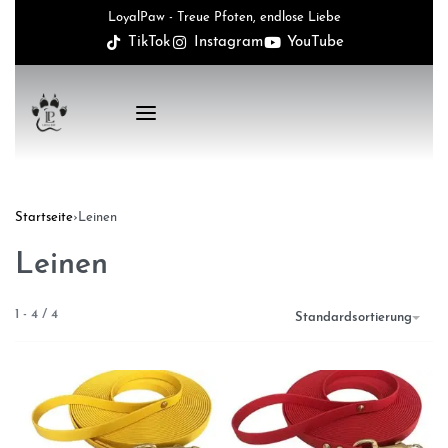
LoyalPaw - Treue Pfoten, endlose Liebe
TikTok
Instagram
YouTube
Startseite
›
Leinen
Leinen
1
-
4
/
4
Standardsortierung