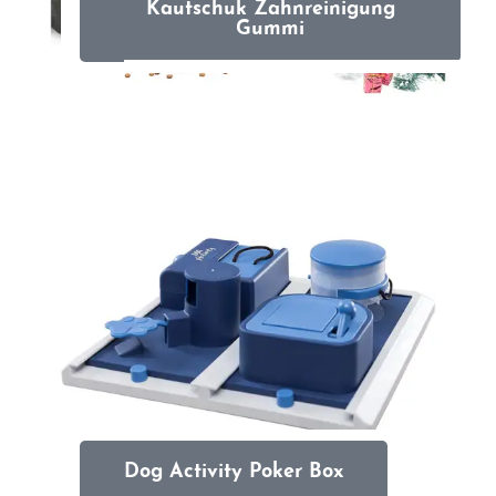
Kautschuk Zahnreinigung
Gummi
Dog Activity Poker Box