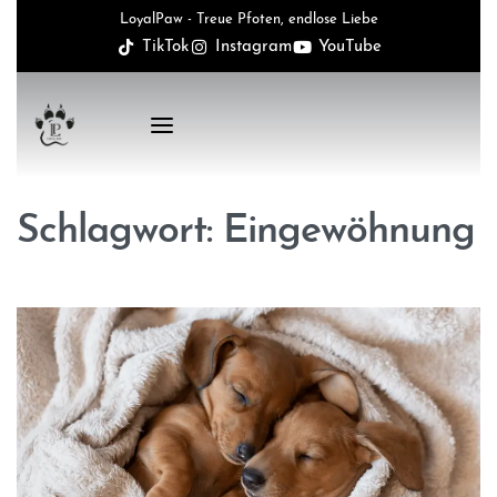
LoyalPaw - Treue Pfoten, endlose Liebe
TikTok
Instagram
YouTube
Schlagwort:
Eingewöhnung