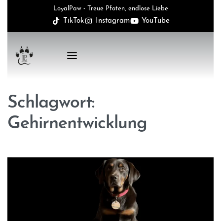
LoyalPaw - Treue Pfoten, endlose Liebe
TikTok
Instagram
YouTube
Schlagwort:
Gehirnentwicklung