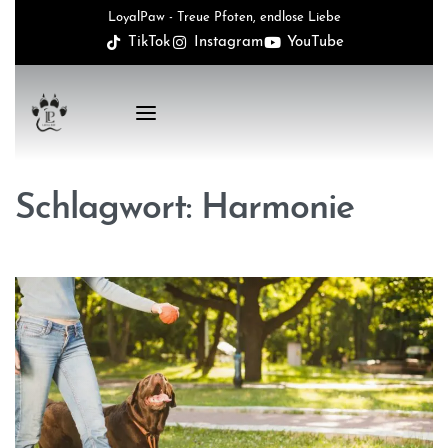
LoyalPaw - Treue Pfoten, endlose Liebe
TikTok
Instagram
YouTube
Schlagwort:
Harmonie