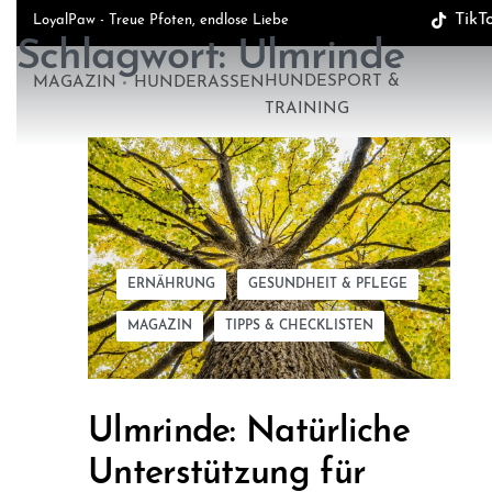
TikT
LoyalPaw - Treue Pfoten, endlose Liebe
Schlagwort:
Ulmrinde
HUNDESPORT &
MAGAZIN
HUNDERASSEN
TRAINING
ERNÄHRUNG
GESUNDHEIT & PFLEGE
MAGAZIN
TIPPS & CHECKLISTEN
Ulmrinde: Natürliche
Unterstützung für