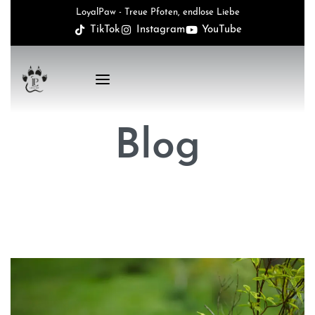
LoyalPaw - Treue Pfoten, endlose Liebe
TikTok
Instagram
YouTube
Blog