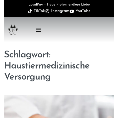
LoyalPaw - Treue Pfoten, endlose Liebe
TikTok
Instagram
YouTube
Schlagwort:
Haustiermedizinische
Versorgung