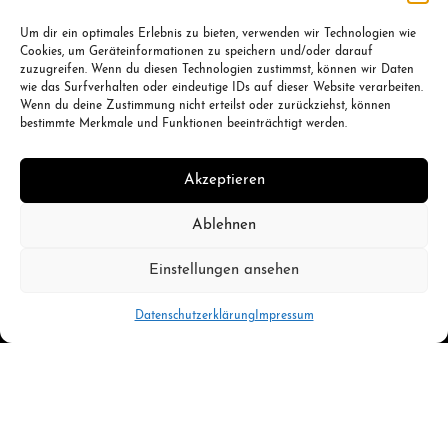
Um dir ein optimales Erlebnis zu bieten, verwenden wir Technologien wie
Cookies, um Geräteinformationen zu speichern und/oder darauf
zuzugreifen. Wenn du diesen Technologien zustimmst, können wir Daten
wie das Surfverhalten oder eindeutige IDs auf dieser Website verarbeiten.
Wenn du deine Zustimmung nicht erteilst oder zurückziehst, können
bestimmte Merkmale und Funktionen beeinträchtigt werden.
Welpenlaufstall Freilaufgehege
Hundetransportbox in
unterschiedlichen Größen
89,80
€
Akzeptieren
Jetzt kaufen
104,99
€
Jetzt kaufen
Ablehnen
Einstellungen ansehen
Datenschutzerklärung
Impressum
Impressum
Datenschutz
TikTok
Instagram
YouTube