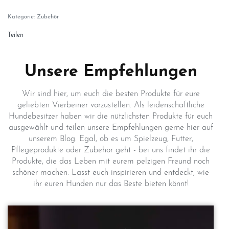
Kategorie:
Zubehör
Teilen
Unsere Empfehlungen
Wir sind hier, um euch die besten Produkte für eure
geliebten Vierbeiner vorzustellen. Als leidenschaftliche
Hundebesitzer haben wir die nützlichsten Produkte für euch
ausgewählt und teilen unsere Empfehlungen gerne hier auf
unserem Blog. Egal, ob es um Spielzeug, Futter,
Pflegeprodukte oder Zubehör geht - bei uns findet ihr die
Produkte, die das Leben mit eurem pelzigen Freund noch
schöner machen. Lasst euch inspirieren und entdeckt, wie
ihr euren Hunden nur das Beste bieten könnt!