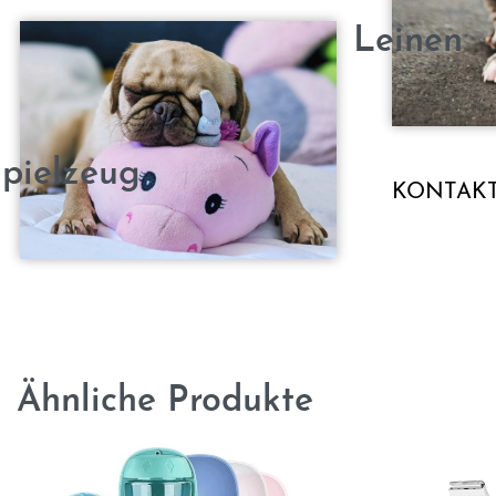
Leinen
pielzeug
KONTAK
Ähnliche Produkte