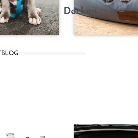
Decken
T
BLOG