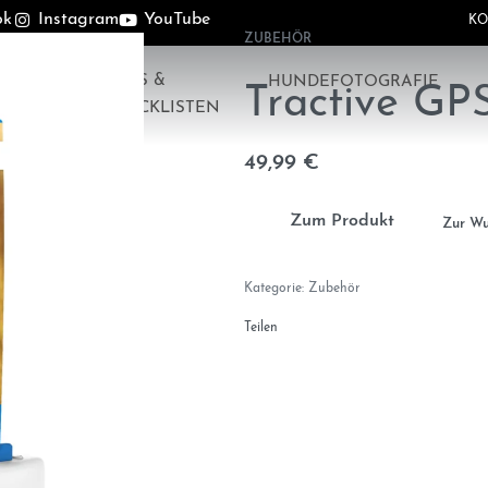
ok
Instagram
YouTube
KO
ZUBEHÖR
TIPPS &
HUNDEFOTOGRAFIE
Tractive GP
CHECKLISTEN
49,99
€
Zum Produkt
Zur Wu
Kategorie:
Zubehör
Teilen