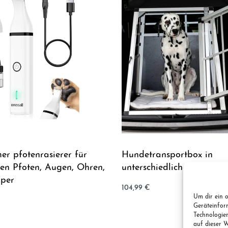
er pfotenrasierer für
Hundetransportbox in
en Pfoten, Augen, Ohren,
unterschiedlichen Größen
rper
104,99
€
Jetzt kaufen
Um dir ein o
QUICKVIEW
Geräteinfor
QUICKVIEW
Technologie
auf dieser W