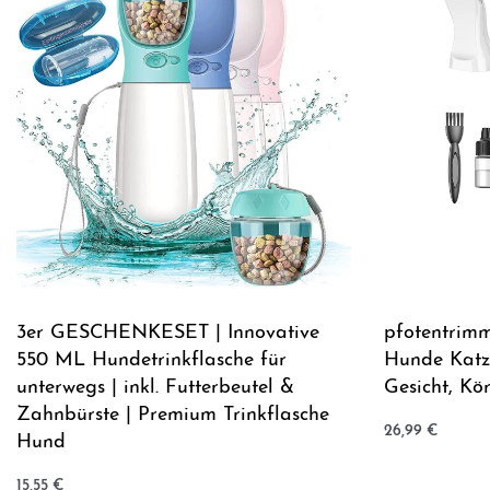
3er GESCHENKESET | Innovative
pfotentrimm
550 ML Hundetrinkflasche für
Hunde Katz
unterwegs | inkl. Futterbeutel &
Gesicht, Kö
Zahnbürste | Premium Trinkflasche
26,99
€
Hund
Jetzt kaufen
15,55
€